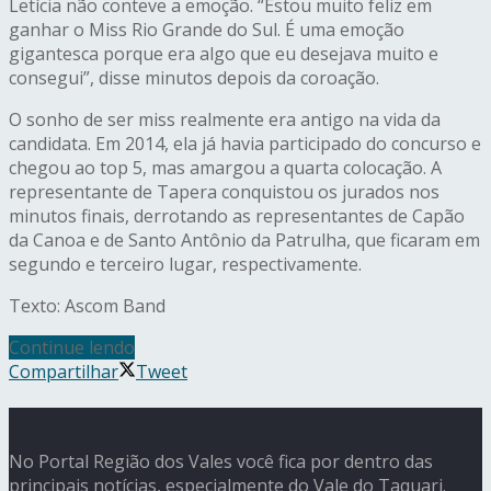
Letícia não conteve a emoção. “Estou muito feliz em
ganhar o Miss Rio Grande do Sul. É uma emoção
gigantesca porque era algo que eu desejava muito e
consegui”, disse minutos depois da coroação.
O sonho de ser miss realmente era antigo na vida da
candidata. Em 2014, ela já havia participado do concurso e
chegou ao top 5, mas amargou a quarta colocação. A
representante de Tapera conquistou os jurados nos
minutos finais, derrotando as representantes de Capão
da Canoa e de Santo Antônio da Patrulha, que ficaram em
segundo e terceiro lugar, respectivamente.
Texto: Ascom Band
Continue lendo
Compartilhar
Tweet
No Portal Região dos Vales você fica por dentro das
principais notícias, especialmente do Vale do Taquari.