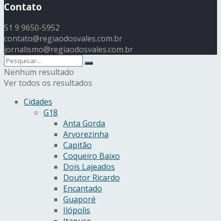
Contato
51 9 9650-5952
contato@regiaodosvales.com.br
jornalismo@regiaodosvales.com.br
Nenhum resultado
Ver todos os resultados
Cidades
G18
Anta Gorda
Arvorezinha
Capitão
Coqueiro Baixo
Dois Lajeados
Doutor Ricardo
Encantado
Guaporé
Ilópolis