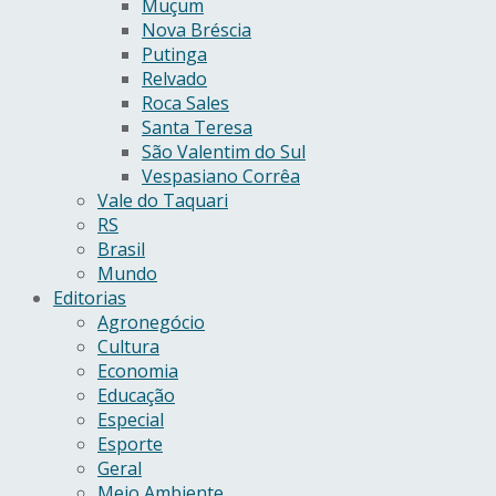
Muçum
Nova Bréscia
Putinga
Relvado
Roca Sales
Santa Teresa
São Valentim do Sul
Vespasiano Corrêa
Vale do Taquari
RS
Brasil
Mundo
Editorias
Agronegócio
Cultura
Economia
Educação
Especial
Esporte
Geral
Meio Ambiente