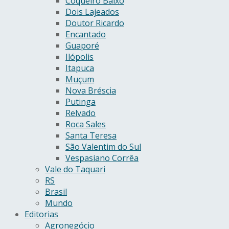
Coqueiro Baixo
Dois Lajeados
Doutor Ricardo
Encantado
Guaporé
Ilópolis
Itapuca
Muçum
Nova Bréscia
Putinga
Relvado
Roca Sales
Santa Teresa
São Valentim do Sul
Vespasiano Corrêa
Vale do Taquari
RS
Brasil
Mundo
Editorias
Agronegócio