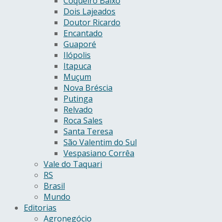
Coqueiro Baixo
Dois Lajeados
Doutor Ricardo
Encantado
Guaporé
Ilópolis
Itapuca
Muçum
Nova Bréscia
Putinga
Relvado
Roca Sales
Santa Teresa
São Valentim do Sul
Vespasiano Corrêa
Vale do Taquari
RS
Brasil
Mundo
Editorias
Agronegócio