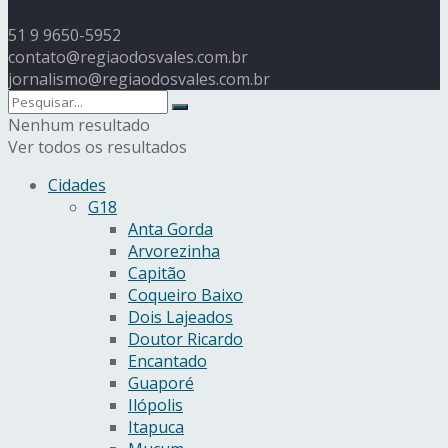
51 9 9650-5952
contato@regiaodosvales.com.br
jornalismo@regiaodosvales.com.br
Nenhum resultado
Ver todos os resultados
Cidades
G18
Anta Gorda
Arvorezinha
Capitão
Coqueiro Baixo
Dois Lajeados
Doutor Ricardo
Encantado
Guaporé
Ilópolis
Itapuca