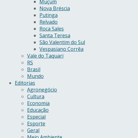
Muçum
Nova Bréscia
Putinga
Relvado
Roca Sales
Santa Teresa
São Valentim do Sul
Vespasiano Corrêa
Vale do Taquari
RS
Brasil
Mundo
Editorias
Agronegócio
Cultura
Economia
Educação
Especial
Esporte
Geral
Meio Ambiente