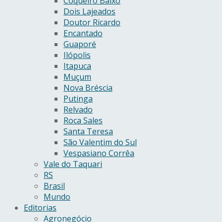
Coqueiro Baixo
Dois Lajeados
Doutor Ricardo
Encantado
Guaporé
Ilópolis
Itapuca
Muçum
Nova Bréscia
Putinga
Relvado
Roca Sales
Santa Teresa
São Valentim do Sul
Vespasiano Corrêa
Vale do Taquari
RS
Brasil
Mundo
Editorias
Agronegócio