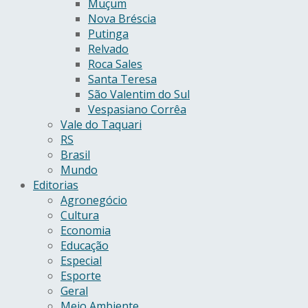
Muçum
Nova Bréscia
Putinga
Relvado
Roca Sales
Santa Teresa
São Valentim do Sul
Vespasiano Corrêa
Vale do Taquari
RS
Brasil
Mundo
Editorias
Agronegócio
Cultura
Economia
Educação
Especial
Esporte
Geral
Meio Ambiente