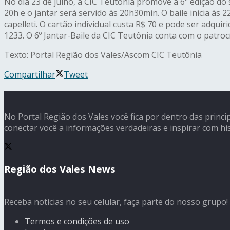
No dia 23 de julho, a CIC Teutônia promove a 6ª edição do 
20h e o jantar será servido às 20h30min. O baile inicia à
capelleti. O cartão individual custa R$ 70 e pode ser adqui
1233. O 6º Jantar-Baile da CIC Teutônia conta com o patro
Texto: Portal Região dos Vales/Ascom CIC Teutônia
Compartilhar
Tweet
No Portal Região dos Vales você fica por dentro das princi
conectar você a informações verdadeiras e inspirar com his
Região dos Vales News
Receba notícias no seu celular, faça parte do nosso grupo!
Termos e condições de uso