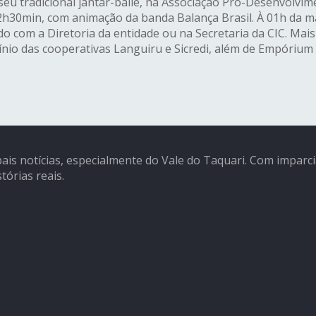
seu tradicional jantar-baile, na Associação Pró-Desenvolvime
s 22h30min, com animação da banda Balança Brasil. À 01h da 
rido com a Diretoria da entidade ou na Secretaria da CIC. Mai
cínio das cooperativas Languiru e Sicredi, além de Empórium
pais notícias, especialmente do Vale do Taquari. Com imparc
tórias reais.