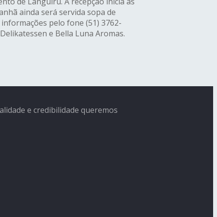
nto de Languiru. A recepção inicia às
manhã ainda será servida sopa de
s informações pelo fone (51) 3762-
 Delikatessen e Bella Luna Aromas.
ialidade e credibilidade queremos