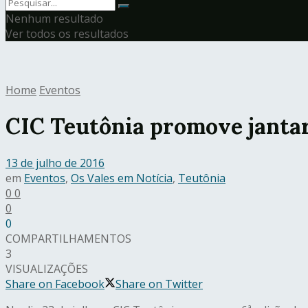
Nenhum resultado
Ver todos os resultados
Home
Eventos
CIC Teutônia promove jantar-
13 de julho de 2016
em
Eventos
,
Os Vales em Notícia
,
Teutônia
0
0
0
0
COMPARTILHAMENTOS
3
VISUALIZAÇÕES
Share on Facebook
Share on Twitter