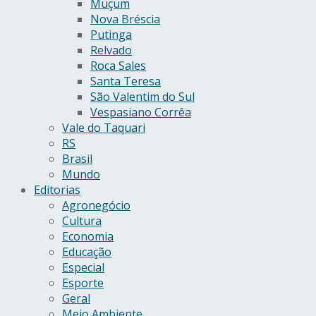
Muçum
Nova Bréscia
Putinga
Relvado
Roca Sales
Santa Teresa
São Valentim do Sul
Vespasiano Corrêa
Vale do Taquari
RS
Brasil
Mundo
Editorias
Agronegócio
Cultura
Economia
Educação
Especial
Esporte
Geral
Meio Ambiente