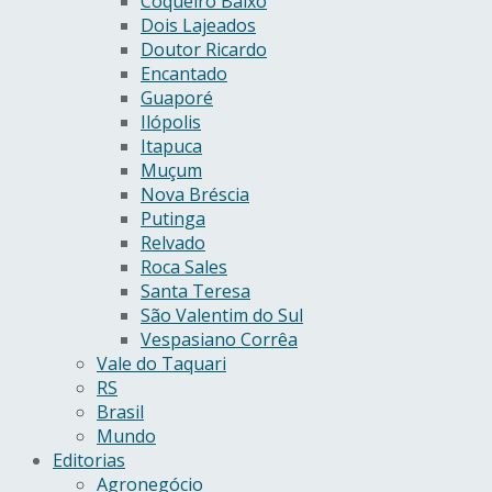
Coqueiro Baixo
Dois Lajeados
Doutor Ricardo
Encantado
Guaporé
Ilópolis
Itapuca
Muçum
Nova Bréscia
Putinga
Relvado
Roca Sales
Santa Teresa
São Valentim do Sul
Vespasiano Corrêa
Vale do Taquari
RS
Brasil
Mundo
Editorias
Agronegócio