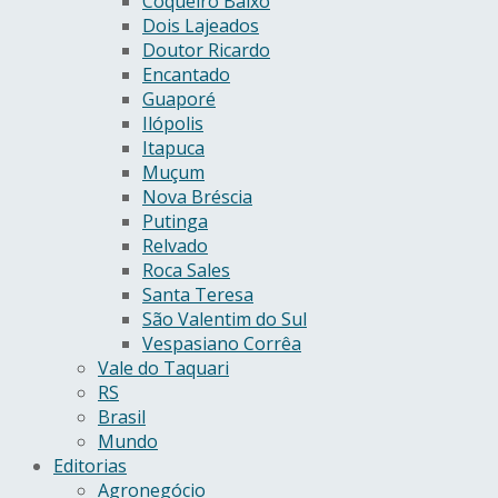
Coqueiro Baixo
Dois Lajeados
Doutor Ricardo
Encantado
Guaporé
Ilópolis
Itapuca
Muçum
Nova Bréscia
Putinga
Relvado
Roca Sales
Santa Teresa
São Valentim do Sul
Vespasiano Corrêa
Vale do Taquari
RS
Brasil
Mundo
Editorias
Agronegócio