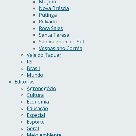
Muçum
Nova Bréscia
Putinga
Relvado
Roca Sales
Santa Teresa
São Valentim do Sul
Vespasiano Corrêa
Vale do Taquari
RS
Brasil
Mundo
Editorias
Agronegócio
Cultura
Economia
Educação
Especial
Esporte
Geral
Meio Ambiente