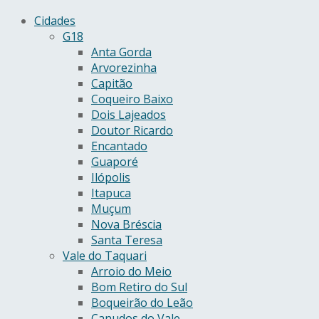
Cidades
G18
Anta Gorda
Arvorezinha
Capitão
Coqueiro Baixo
Dois Lajeados
Doutor Ricardo
Encantado
Guaporé
Ilópolis
Itapuca
Muçum
Nova Bréscia
Santa Teresa
Vale do Taquari
Arroio do Meio
Bom Retiro do Sul
Boqueirão do Leão
Canudos do Vale