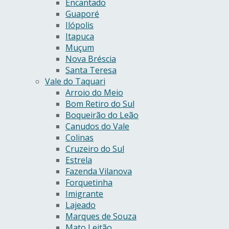
Encantado
Guaporé
Ilópolis
Itapuca
Muçum
Nova Bréscia
Santa Teresa
Vale do Taquari
Arroio do Meio
Bom Retiro do Sul
Boqueirão do Leão
Canudos do Vale
Colinas
Cruzeiro do Sul
Estrela
Fazenda Vilanova
Forquetinha
Imigrante
Lajeado
Marques de Souza
Mato Leitão