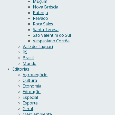
Muçum
Nova Bréscia
Putinga
Relvado
Roca Sales
Santa Teresa
São Valentim do Sul
Vespasiano Corrêa
Vale do Taquari
RS
Brasil
Mundo
Editorias
Agronegócio
Cultura
Economia
Educação
Especial
Esporte
Geral
Meio Ambiente