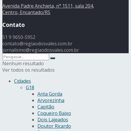
Avenida Padre Anchieta, n° 1511, sala 204,
Centro, Encantado/RS
Contato
51 9 9650-5952
contato@regiaodosvales.com.br
jornalismo@regiaodosvales.com.br
Nenhum resultado
Ver todos os resultados
Cidades
G18
Anta Gorda
Arvorezinha
Capitão
Coqueiro Baixo
Dois Lajeados
Doutor Ricardo