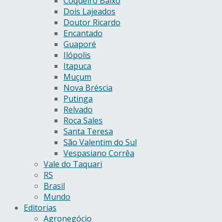
Coqueiro Baixo
Dois Lajeados
Doutor Ricardo
Encantado
Guaporé
Ilópolis
Itapuca
Muçum
Nova Bréscia
Putinga
Relvado
Roca Sales
Santa Teresa
São Valentim do Sul
Vespasiano Corrêa
Vale do Taquari
RS
Brasil
Mundo
Editorias
Agronegócio