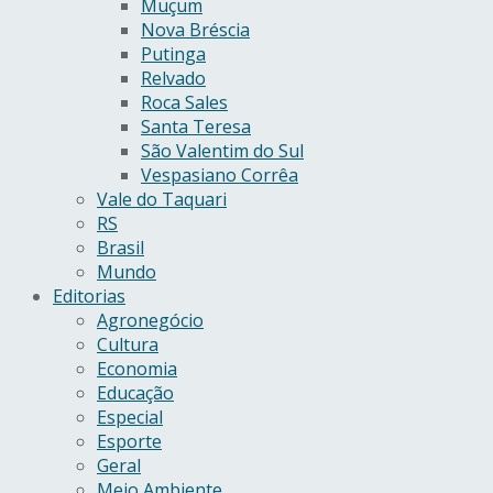
Muçum
Nova Bréscia
Putinga
Relvado
Roca Sales
Santa Teresa
São Valentim do Sul
Vespasiano Corrêa
Vale do Taquari
RS
Brasil
Mundo
Editorias
Agronegócio
Cultura
Economia
Educação
Especial
Esporte
Geral
Meio Ambiente