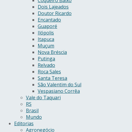
Coqueiro Baixo
Dois Lajeados
Doutor Ricardo
Encantado
Guaporé
Ilópolis
Itapuca
Muçum
Nova Bréscia
Putinga
Relvado
Roca Sales
Santa Teresa
São Valentim do Sul
Vespasiano Corrêa
Vale do Taquari
RS
Brasil
Mundo
Editorias
Agronegócio