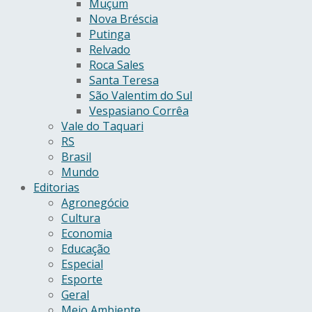
Muçum
Nova Bréscia
Putinga
Relvado
Roca Sales
Santa Teresa
São Valentim do Sul
Vespasiano Corrêa
Vale do Taquari
RS
Brasil
Mundo
Editorias
Agronegócio
Cultura
Economia
Educação
Especial
Esporte
Geral
Meio Ambiente