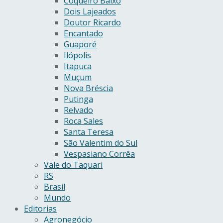
Coqueiro Baixo
Dois Lajeados
Doutor Ricardo
Encantado
Guaporé
Ilópolis
Itapuca
Muçum
Nova Bréscia
Putinga
Relvado
Roca Sales
Santa Teresa
São Valentim do Sul
Vespasiano Corrêa
Vale do Taquari
RS
Brasil
Mundo
Editorias
Agronegócio