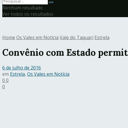
Nenhum resultado
Ver todos os resultados
Home
Os Vales em Notícia
Vale do Taquari
Estrela
Convênio com Estado permit
6 de julho de 2016
em
Estrela
,
Os Vales em Notícia
0
0
0