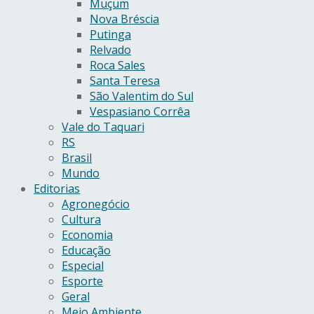
Muçum
Nova Bréscia
Putinga
Relvado
Roca Sales
Santa Teresa
São Valentim do Sul
Vespasiano Corrêa
Vale do Taquari
RS
Brasil
Mundo
Editorias
Agronegócio
Cultura
Economia
Educação
Especial
Esporte
Geral
Meio Ambiente