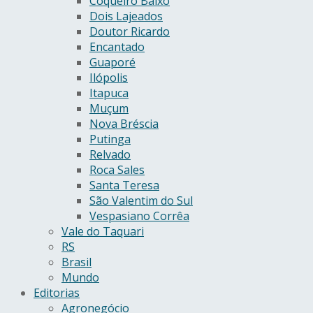
Coqueiro Baixo
Dois Lajeados
Doutor Ricardo
Encantado
Guaporé
Ilópolis
Itapuca
Muçum
Nova Bréscia
Putinga
Relvado
Roca Sales
Santa Teresa
São Valentim do Sul
Vespasiano Corrêa
Vale do Taquari
RS
Brasil
Mundo
Editorias
Agronegócio