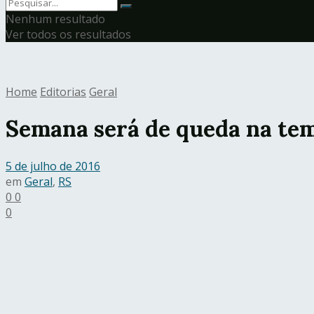
Nenhum resultado
Ver todos os resultados
Home
Editorias
Geral
Semana será de queda na tem
5 de julho de 2016
em
Geral
,
RS
0
0
0