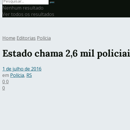
Nenhum resultado
Ver todos os resultados
Home
Editorias
Polícia
Estado chama 2,6 mil policia
1 de julho de 2016
em
Polícia
,
RS
0
0
0