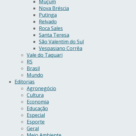
Muçum
Nova Bréscia
Putinga
Relvado
Roca Sales
Santa Teresa
São Valentim do Sul
Vespasiano Corrêa
Vale do Taquari
RS
Brasil
Mundo
Editorias
Agronegócio
Cultura
Economia
Educação
Especial
Esporte
Geral
Meio Ambiente