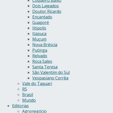
Coqueiro Baixo
Dois Lajeados
Doutor Ricardo
Encantado
Guaporé
Ilópolis
Itapuca
Muçum
Nova Bréscia
Putinga
Relvado
Roca Sales
Santa Teresa
São Valentim do Sul
Vespasiano Corrêa
Vale do Taquari
RS
Brasil
Mundo
Editorias
Agronegócio