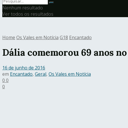
Nenhum resultado
Ver todos os resultados
Home
Os Vales em Notícia
G18
Encantado
Dália comemorou 69 anos no 
16 de junho de 2016
em
Encantado
,
Geral
,
Os Vales em Notícia
0
0
0