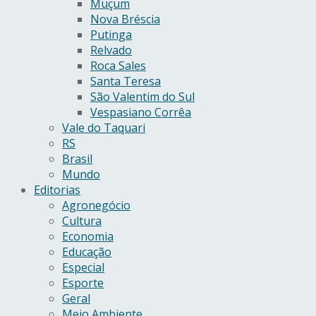
Muçum
Nova Bréscia
Putinga
Relvado
Roca Sales
Santa Teresa
São Valentim do Sul
Vespasiano Corrêa
Vale do Taquari
RS
Brasil
Mundo
Editorias
Agronegócio
Cultura
Economia
Educação
Especial
Esporte
Geral
Meio Ambiente