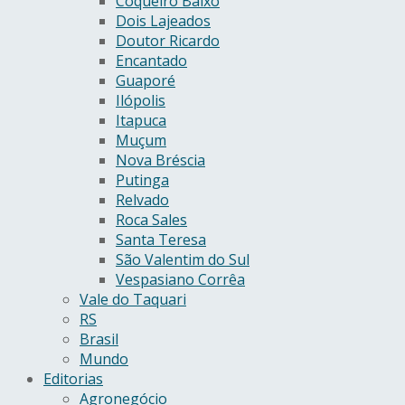
Coqueiro Baixo
Dois Lajeados
Doutor Ricardo
Encantado
Guaporé
Ilópolis
Itapuca
Muçum
Nova Bréscia
Putinga
Relvado
Roca Sales
Santa Teresa
São Valentim do Sul
Vespasiano Corrêa
Vale do Taquari
RS
Brasil
Mundo
Editorias
Agronegócio