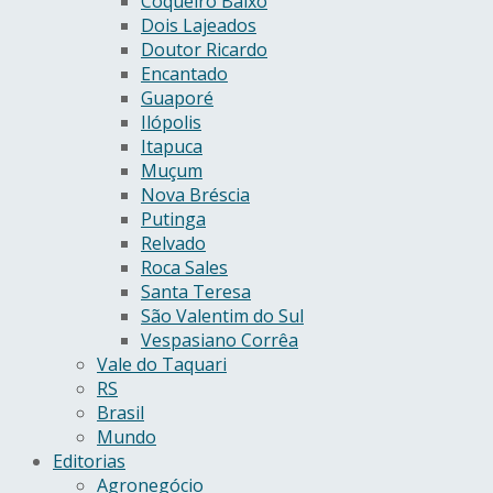
Coqueiro Baixo
Dois Lajeados
Doutor Ricardo
Encantado
Guaporé
Ilópolis
Itapuca
Muçum
Nova Bréscia
Putinga
Relvado
Roca Sales
Santa Teresa
São Valentim do Sul
Vespasiano Corrêa
Vale do Taquari
RS
Brasil
Mundo
Editorias
Agronegócio