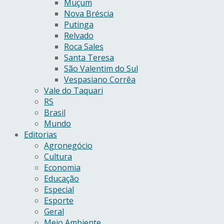
Muçum
Nova Bréscia
Putinga
Relvado
Roca Sales
Santa Teresa
São Valentim do Sul
Vespasiano Corrêa
Vale do Taquari
RS
Brasil
Mundo
Editorias
Agronegócio
Cultura
Economia
Educação
Especial
Esporte
Geral
Meio Ambiente