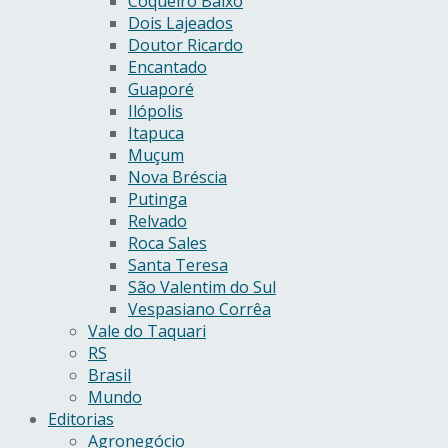
Coqueiro Baixo
Dois Lajeados
Doutor Ricardo
Encantado
Guaporé
Ilópolis
Itapuca
Muçum
Nova Bréscia
Putinga
Relvado
Roca Sales
Santa Teresa
São Valentim do Sul
Vespasiano Corrêa
Vale do Taquari
RS
Brasil
Mundo
Editorias
Agronegócio