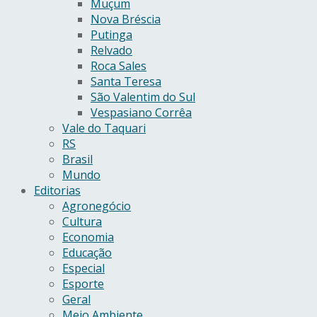
Muçum
Nova Bréscia
Putinga
Relvado
Roca Sales
Santa Teresa
São Valentim do Sul
Vespasiano Corrêa
Vale do Taquari
RS
Brasil
Mundo
Editorias
Agronegócio
Cultura
Economia
Educação
Especial
Esporte
Geral
Meio Ambiente