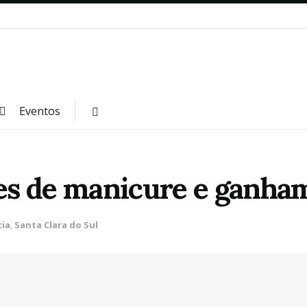
Eventos
es de manicure e ganham
cia
,
Santa Clara do Sul