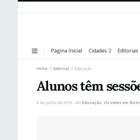
Página Inicial
Cidades
Editorias
Home
Editorias
Educação
Alunos têm sessõ
6 de junho de 2016
em
Educação
,
Os Vales em Notí