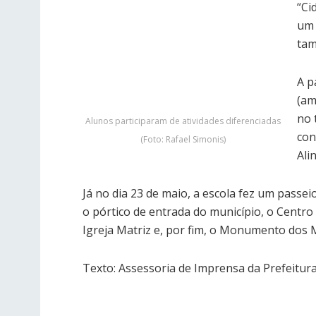
“Ci
um 
ta
A p
(am
no 
Alunos participaram de atividades diferenciadas
con
(Foto: Rafael Simonis)
Ali
Já no dia 23 de maio, a escola fez um passe
o pórtico de entrada do município, o Centro 
Igreja Matriz e, por fim, o Monumento dos 
Texto: Assessoria de Imprensa da Prefeitur