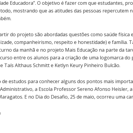
dade Educadora”. O objetivo é fazer com que estudantes, pr
todo, mostrando que as atitudes das pessoas repercutem n
mbém.
artir do projeto são abordadas questões como saúde física 
izade, companheirismo, respeito e honestidade) e família. T
turno da manhã e no projeto Mais Educação na parte da tard
curso entre os alunos para a criação de uma logomarca do 
ne Taís Althaus Schmitt e Ketlyn Keury Pinheiro Bulcão.
io de estudos para conhecer alguns dos pontos mais importan
Administrativo, a Escola Professor Sereno Afonso Heisler, a 
Maragatos. E no Dia do Desafio, 25 de maio, ocorreu uma c
a