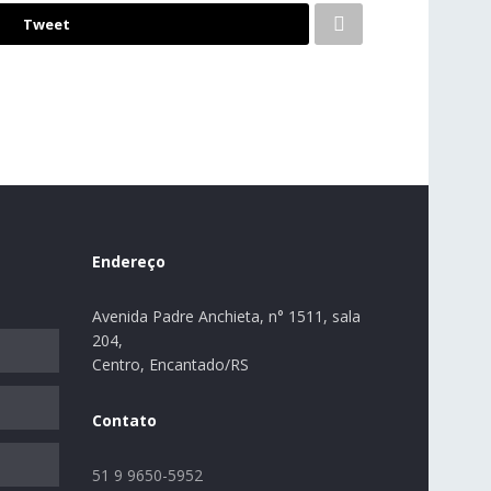
Tweet
Endereço
Avenida Padre Anchieta, n° 1511, sala
204,
Centro, Encantado/RS
Contato
51 9 9650-5952