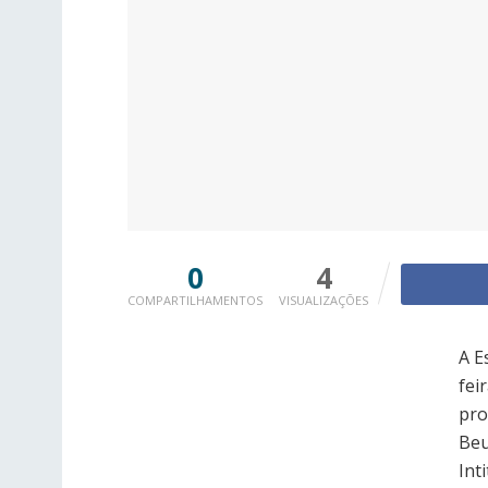
0
4
COMPARTILHAMENTOS
VISUALIZAÇÕES
A E
fei
pro
Beu
Int