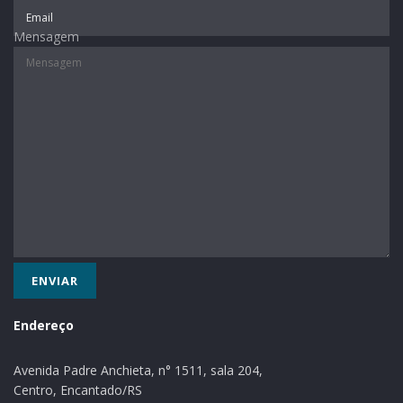
Badesul e R$ 250 mil será de contrapartida da
Administração.
Mensagem
Texto: Portal Região dos Vales/Ascom Paverama
Endereço
Avenida Padre Anchieta, n° 1511, sala 204,
Centro, Encantado/RS