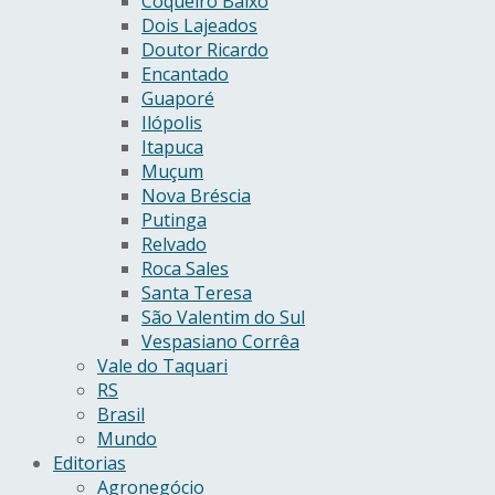
Coqueiro Baixo
Dois Lajeados
Doutor Ricardo
Encantado
Guaporé
Ilópolis
Itapuca
Muçum
Nova Bréscia
Putinga
Relvado
Roca Sales
Santa Teresa
São Valentim do Sul
Vespasiano Corrêa
Vale do Taquari
RS
Brasil
Mundo
Editorias
Agronegócio