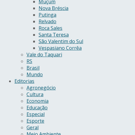
Muçum
Nova Bréscia
Putinga
Relvado
Roca Sales
Santa Teresa
São Valentim do Sul
Vespasiano Corrêa
Vale do Taquari
RS
Brasil
Mundo
Editorias
Agronegócio
Cultura
Economia
Educação
Especial
Esporte
Geral
Meio Ambiente