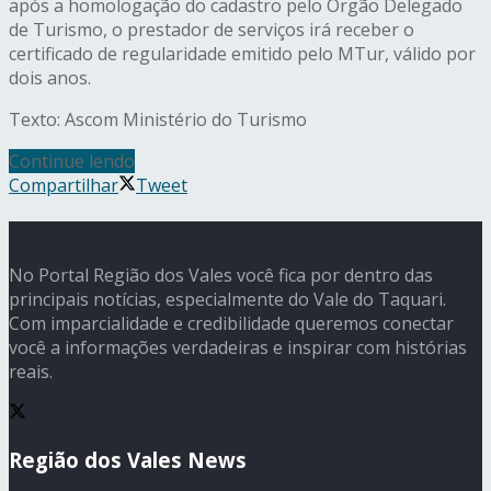
após a homologação do cadastro pelo Órgão Delegado
de Turismo, o prestador de serviços irá receber o
certificado de regularidade emitido pelo MTur, válido por
dois anos.
Texto: Ascom Ministério do Turismo
Continue lendo
Compartilhar
Tweet
No Portal Região dos Vales você fica por dentro das
principais notícias, especialmente do Vale do Taquari.
Com imparcialidade e credibilidade queremos conectar
você a informações verdadeiras e inspirar com histórias
reais.
Região dos Vales News