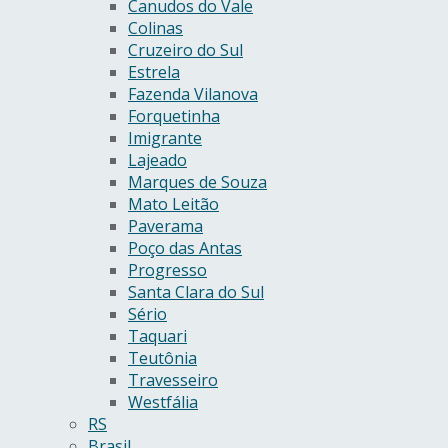
Canudos do Vale
Colinas
Cruzeiro do Sul
Estrela
Fazenda Vilanova
Forquetinha
Imigrante
Lajeado
Marques de Souza
Mato Leitão
Paverama
Poço das Antas
Progresso
Santa Clara do Sul
Sério
Taquari
Teutônia
Travesseiro
Westfália
RS
Brasil