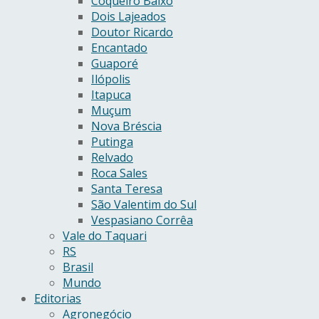
Coqueiro Baixo
Dois Lajeados
Doutor Ricardo
Encantado
Guaporé
Ilópolis
Itapuca
Muçum
Nova Bréscia
Putinga
Relvado
Roca Sales
Santa Teresa
São Valentim do Sul
Vespasiano Corrêa
Vale do Taquari
RS
Brasil
Mundo
Editorias
Agronegócio