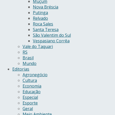
Muçum
Nova Bréscia
Putinga
Relvado
Roca Sales
Santa Teresa
São Valentim do Sul
Vespasiano Corrêa
Vale do Taquari
RS
Brasil
Mundo
Editorias
Agronegócio
Cultura
Economia
Educação
Especial
Esporte
Geral
Meio Ambiente