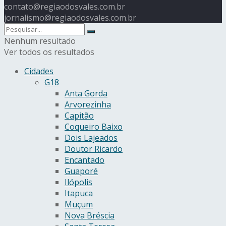
contato@regiaodosvales.com.br
jornalismo@regiaodosvales.com.br
Nenhum resultado
Ver todos os resultados
Cidades
G18
Anta Gorda
Arvorezinha
Capitão
Coqueiro Baixo
Dois Lajeados
Doutor Ricardo
Encantado
Guaporé
Ilópolis
Itapuca
Muçum
Nova Bréscia