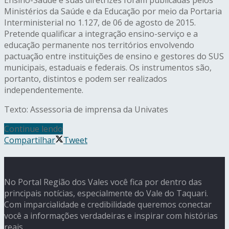
Ministérios da Saúde e da Educação por meio da Portaria
Interministerial no 1.127, de 06 de agosto de 2015.
Pretende qualificar a integração ensino-serviço e a
educação permanente nos territórios envolvendo
pactuação entre instituições de ensino e gestores do SUS
municipais, estaduais e federais. Os instrumentos são,
portanto, distintos e podem ser realizados
independentemente.
Texto: Assessoria de imprensa da Univates
Continue lendo
Compartilhar
Tweet
No Portal Região dos Vales você fica por dentro das
principais notícias, especialmente do Vale do Taquari.
Com imparcialidade e credibilidade queremos conectar
você a informações verdadeiras e inspirar com histórias
reais.