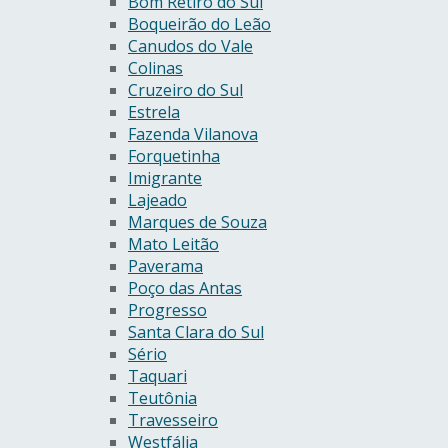
Bom Retiro do Sul
Boqueirão do Leão
Canudos do Vale
Colinas
Cruzeiro do Sul
Estrela
Fazenda Vilanova
Forquetinha
Imigrante
Lajeado
Marques de Souza
Mato Leitão
Paverama
Poço das Antas
Progresso
Santa Clara do Sul
Sério
Taquari
Teutônia
Travesseiro
Westfália