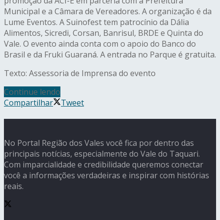
promoção da ACI-E em parceria com a Prefeitura
Municipal e a Câmara de Vereadores. A organização é da
Lume Eventos. A Suinofest tem patrocínio da Dália
Alimentos, Sicredi, Corsan, Banrisul, BRDE e Quinta do
Vale. O evento ainda conta com o apoio do Banco do
Brasil e da Fruki Guaraná. A entrada no Parque é gratuita.
Texto: Assessoria de Imprensa do evento
Continue lendo
Compartilhar
Tweet
No Portal Região dos Vales você fica por dentro das
principais notícias, especialmente do Vale do Taquari.
Com imparcialidade e credibilidade queremos conectar
você a informações verdadeiras e inspirar com histórias
reais.