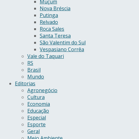
Muçum
Nova Bréscia
Putinga
Relvado
Roca Sales
Santa Teresa
São Valentim do Sul
Vespasiano Corrêa
Vale do Taquari
RS
Brasil
Mundo
Editorias
Agronegócio
Cultura
Economia
Educação
Especial
Esporte
Geral
Meio Ambiente