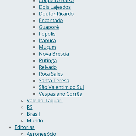
Coqueiro Baixo
Dois Lajeados
Doutor Ricardo
Encantado
Guaporé
Ilópolis
Itapuca
Muçum
Nova Bréscia
Putinga
Relvado
Roca Sales
Santa Teresa
São Valentim do Sul
Vespasiano Corrêa
Vale do Taquari
RS
Brasil
Mundo
Editorias
Agronegócio