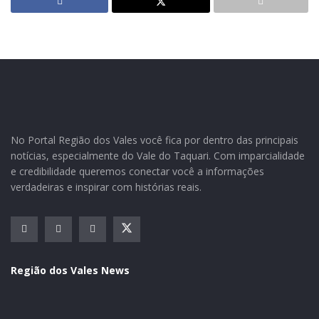
O maior Cactário da América Latina em variedades de
cactus. As primeiras atividades iniciaram em 1965,
através da família Horst. Neste local encontram-se
No Portal Região dos Vales você fica por dentro das principais
centenas de espécies de cactus e suculentas, de
notícias, especialmente do Vale do Taquari. Com imparcialidade
e credibilidade queremos conectar você a informações
diferentes gêneros e espécies do Rio Grande do Sul,
verdadeiras e inspirar com histórias reais.
Brasil e do Mundo. O Cactário tem aproximadamente
10.000 m² de estufas inseridas, sendo o maior cactário
aberto ao público do Brasil.
INFRAESTRUTURA
Região dos Vales News
– Visitas acompanhadas ao cactário;
– Compras de espécies variadas de cactus;