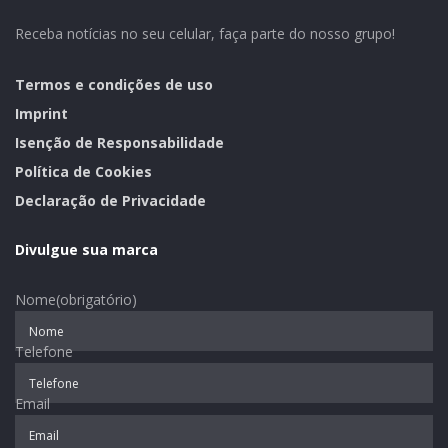
– Lancheria.
Receba notícias no seu celular, faça parte do nosso grupo!
Aberto para visitação e compras com novo ambiente
para receber os visitantes de segunda a sábado. Aos
Termos e condições de uso
domingos apenas com agendamento.
Imprint
Isenção de Responsabilidade
ACESSO:
Política de Cookies
A partir de Estrela, utilizar a RS129. São 20 km de
Declaração de Privacidade
estrada asfaltada até Colinas. De Colinas a Imigrante
são 10 km. Chegando no município, há placas indicando
Divulgue sua marca
a localização.
Nome
(obrigatório)
Telefone
Email