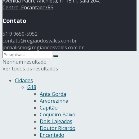
Avenida Padre Anchieta, n° 1511, sala 204,
Centro, Encantado/RS
Contato
51 9 9650-5952
contato@regiaodosvales.com.br
jornalismo@regiaodosvales.com.br
Nenhum resultado
Ver todos os resultados
Cidades
G18
Anta Gorda
Arvorezinha
Capitão
Coqueiro Baixo
Dois Lajeados
Doutor Ricardo
Encantado