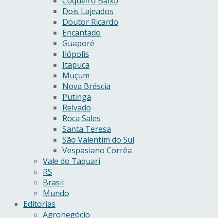
Coqueiro Baixo
Dois Lajeados
Doutor Ricardo
Encantado
Guaporé
Ilópolis
Itapuca
Muçum
Nova Bréscia
Putinga
Relvado
Roca Sales
Santa Teresa
São Valentim do Sul
Vespasiano Corrêa
Vale do Taquari
RS
Brasil
Mundo
Editorias
Agronegócio