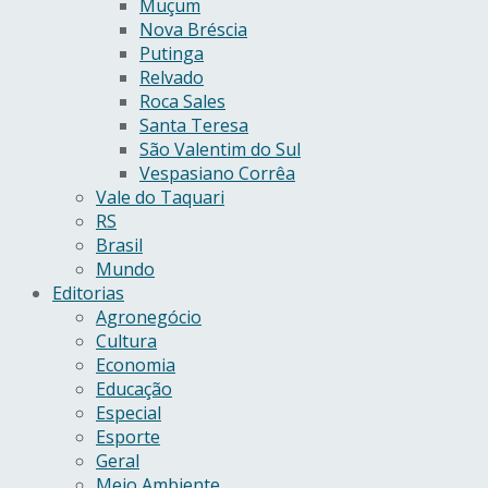
Muçum
Nova Bréscia
Putinga
Relvado
Roca Sales
Santa Teresa
São Valentim do Sul
Vespasiano Corrêa
Vale do Taquari
RS
Brasil
Mundo
Editorias
Agronegócio
Cultura
Economia
Educação
Especial
Esporte
Geral
Meio Ambiente