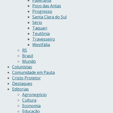
Paverama
Poço das Antas
Progresso
Santa Clara do Sul
Sério
Taquari
Teutônia
Travesseiro
Westfália
RS
Brasil
Mundo
Colunistas
Comunidade em Pauta
Cristo Protetor
Destaques
Editorias
Agronegócio
Cultura
Economia
Educação