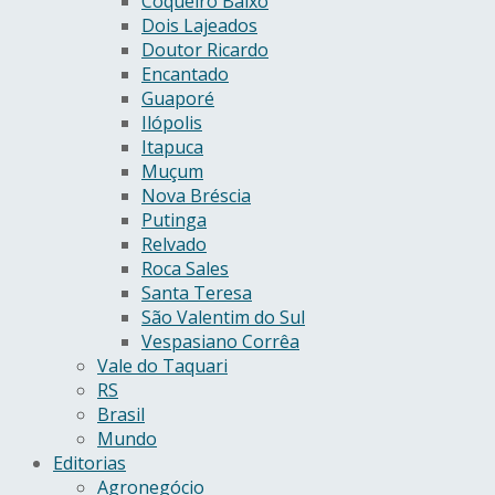
Coqueiro Baixo
Dois Lajeados
Doutor Ricardo
Encantado
Guaporé
Ilópolis
Itapuca
Muçum
Nova Bréscia
Putinga
Relvado
Roca Sales
Santa Teresa
São Valentim do Sul
Vespasiano Corrêa
Vale do Taquari
RS
Brasil
Mundo
Editorias
Agronegócio