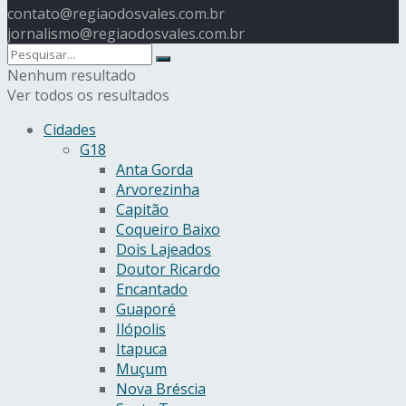
contato@regiaodosvales.com.br
jornalismo@regiaodosvales.com.br
Nenhum resultado
Ver todos os resultados
Cidades
G18
Anta Gorda
Arvorezinha
Capitão
Coqueiro Baixo
Dois Lajeados
Doutor Ricardo
Encantado
Guaporé
Ilópolis
Itapuca
Muçum
Nova Bréscia