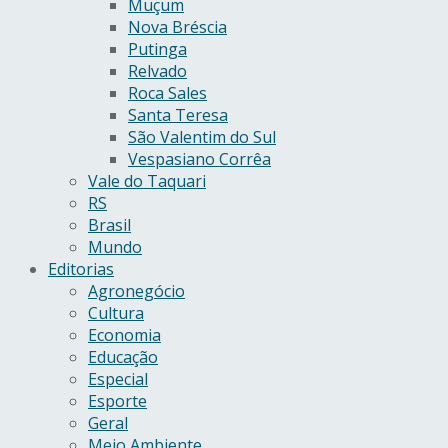
Muçum
Nova Bréscia
Putinga
Relvado
Roca Sales
Santa Teresa
São Valentim do Sul
Vespasiano Corrêa
Vale do Taquari
RS
Brasil
Mundo
Editorias
Agronegócio
Cultura
Economia
Educação
Especial
Esporte
Geral
Meio Ambiente