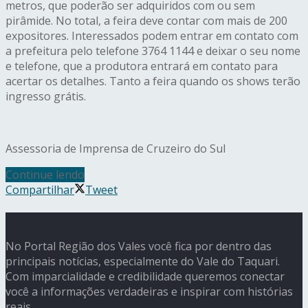
metros, que poderão ser adquiridos com ou sem
pirâmide. No total, a feira deve contar com mais de 200
expositores. Interessados podem entrar em contato com
a prefeitura pelo telefone 3764 1144 e deixar o seu nome
e telefone, que a produtora entrará em contato para
acertar os detalhes. Tanto a feira quando os shows terão
ingresso grátis.
Assessoria de Imprensa de Cruzeiro do Sul
Continue lendo
Compartilhar
Tweet
No Portal Região dos Vales você fica por dentro das
principais notícias, especialmente do Vale do Taquari.
Com imparcialidade e credibilidade queremos conectar
você a informações verdadeiras e inspirar com histórias
reais.