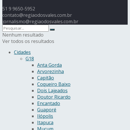
51 9 9650-5952
contato@regiaodosvales.com.br
jornalismo@regiaodosvales.com.br
Nenhum resultado
Ver todos os resultados
Cidades
G18
Anta Gorda
Arvorezinha
Capitão
Coqueiro Baixo
Dois Lajeados
Doutor Ricardo
Encantado
Guaporé
Ilópolis
Itapuca
Muçum