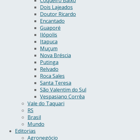
Coqueiro Baixo
Dois Lajeados
Doutor Ricardo
Encantado
Guaporé
Ilópolis
Itapuca
Muçum
Nova Bréscia
Putinga
Relvado
Roca Sales
Santa Teresa
São Valentim do Sul
Vespasiano Corrêa
Vale do Taquari
RS
Brasil
Mundo
Editorias
Agronegócio