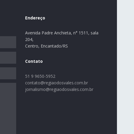
Endereço
Avenida Padre Anchieta, n° 1511, sala
204,
Centro, Encantado/RS
Contato
51 9 9650-5952
contato@regiaodosvales.com.br
jornalismo@regiaodosvales.com.br