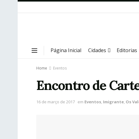
Página Inicial
Cidades
Editorias
Home
Eventos
Encontro de Cart
16 de março de 2017
em
Eventos
,
Imigrante
,
Os Val