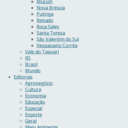
Muçum
Nova Bréscia
Putinga
Relvado
Roca Sales
Santa Teresa
São Valentim do Sul
Vespasiano Corrêa
Vale do Taquari
RS
Brasil
Mundo
Editorias
Agronegócio
Cultura
Economia
Educação
Especial
Esporte
Geral
Meio Ambiente