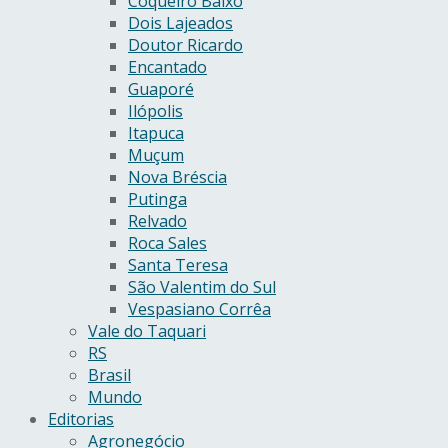
Coqueiro Baixo
Dois Lajeados
Doutor Ricardo
Encantado
Guaporé
Ilópolis
Itapuca
Muçum
Nova Bréscia
Putinga
Relvado
Roca Sales
Santa Teresa
São Valentim do Sul
Vespasiano Corrêa
Vale do Taquari
RS
Brasil
Mundo
Editorias
Agronegócio