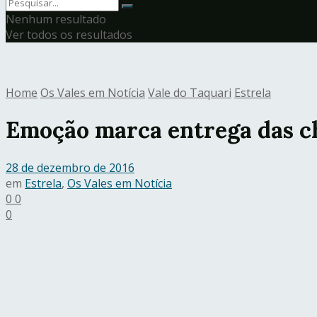
Nenhum resultado
Ver todos os resultados
Home
Os Vales em Notícia
Vale do Taquari
Estrela
Emoção marca entrega das c
28 de dezembro de 2016
em
Estrela
,
Os Vales em Notícia
0
0
0