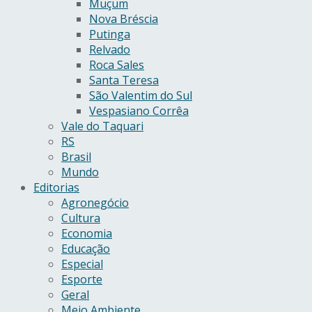
Muçum
Nova Bréscia
Putinga
Relvado
Roca Sales
Santa Teresa
São Valentim do Sul
Vespasiano Corrêa
Vale do Taquari
RS
Brasil
Mundo
Editorias
Agronegócio
Cultura
Economia
Educação
Especial
Esporte
Geral
Meio Ambiente