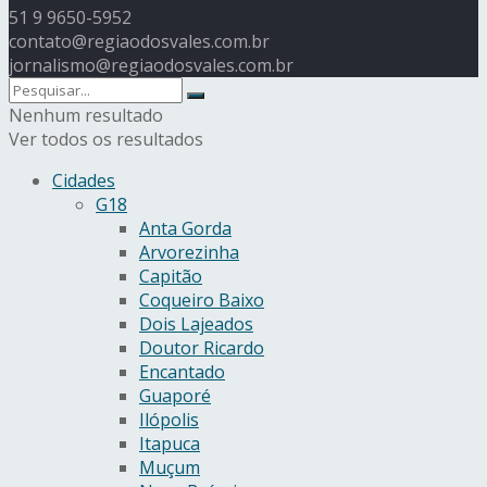
51 9 9650-5952
contato@regiaodosvales.com.br
jornalismo@regiaodosvales.com.br
Nenhum resultado
Ver todos os resultados
Cidades
G18
Anta Gorda
Arvorezinha
Capitão
Coqueiro Baixo
Dois Lajeados
Doutor Ricardo
Encantado
Guaporé
Ilópolis
Itapuca
Muçum