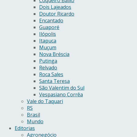
Coqueiro Baixo
Dois Lajeados
Doutor Ricardo
Encantado
Guaporé
Ilópolis
Itapuca
Muçum
Nova Bréscia
Putinga
Relvado
Roca Sales
Santa Teresa
São Valentim do Sul
Vespasiano Corrêa
Vale do Taquari
RS
Brasil
Mundo
Editorias
Agronegócio