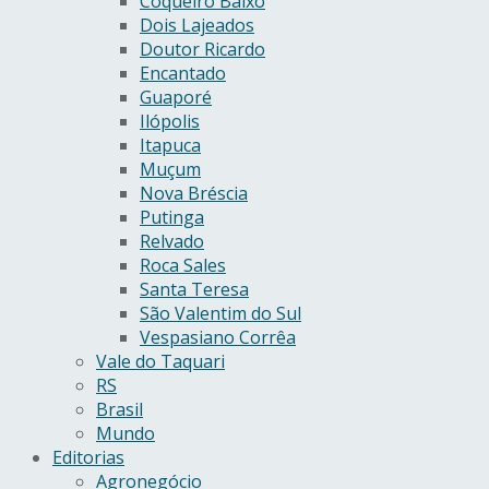
Coqueiro Baixo
Dois Lajeados
Doutor Ricardo
Encantado
Guaporé
Ilópolis
Itapuca
Muçum
Nova Bréscia
Putinga
Relvado
Roca Sales
Santa Teresa
São Valentim do Sul
Vespasiano Corrêa
Vale do Taquari
RS
Brasil
Mundo
Editorias
Agronegócio