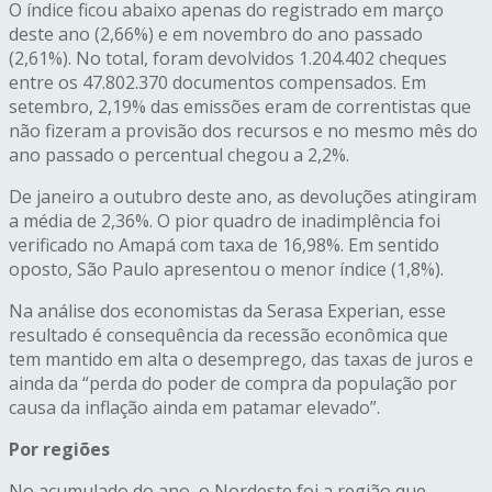
O índice ficou abaixo apenas do registrado em março
deste ano (2,66%) e em novembro do ano passado
(2,61%). No total, foram devolvidos 1.204.402 cheques
entre os 47.802.370 documentos compensados. Em
setembro, 2,19% das emissões eram de correntistas que
não fizeram a provisão dos recursos e no mesmo mês do
ano passado o percentual chegou a 2,2%.
De janeiro a outubro deste ano, as devoluções atingiram
a média de 2,36%. O pior quadro de inadimplência foi
verificado no Amapá com taxa de 16,98%. Em sentido
oposto, São Paulo apresentou o menor índice (1,8%).
Na análise dos economistas da Serasa Experian, esse
resultado é consequência da recessão econômica que
tem mantido em alta o desemprego, das taxas de juros e
ainda da “perda do poder de compra da população por
causa da inflação ainda em patamar elevado”.
Por regiões
No acumulado do ano, o Nordeste foi a região que