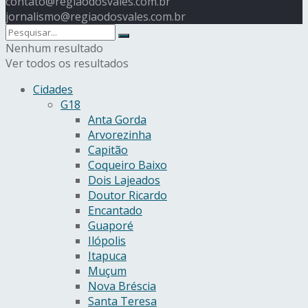
contato@regiaodosvales.com.br
jornalismo@regiaodosvales.com.br
Nenhum resultado
Ver todos os resultados
Cidades
G18
Anta Gorda
Arvorezinha
Capitão
Coqueiro Baixo
Dois Lajeados
Doutor Ricardo
Encantado
Guaporé
Ilópolis
Itapuca
Muçum
Nova Bréscia
Santa Teresa