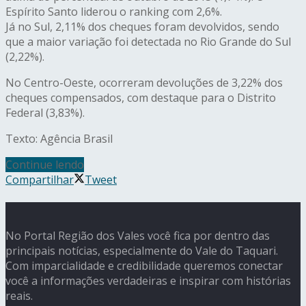
Espírito Santo liderou o ranking com 2,6%.
Já no Sul, 2,11% dos cheques foram devolvidos, sendo
que a maior variação foi detectada no Rio Grande do Sul
(2,22%).
No Centro-Oeste, ocorreram devoluções de 3,22% dos
cheques compensados, com destaque para o Distrito
Federal (3,83%).
Texto: Agência Brasil
Continue lendo
Compartilhar
Tweet
No Portal Região dos Vales você fica por dentro das
principais notícias, especialmente do Vale do Taquari.
Com imparcialidade e credibilidade queremos conectar
você a informações verdadeiras e inspirar com histórias
reais.