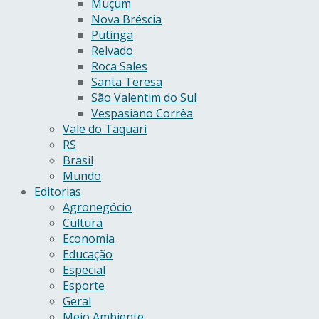
Muçum
Nova Bréscia
Putinga
Relvado
Roca Sales
Santa Teresa
São Valentim do Sul
Vespasiano Corrêa
Vale do Taquari
RS
Brasil
Mundo
Editorias
Agronegócio
Cultura
Economia
Educação
Especial
Esporte
Geral
Meio Ambiente