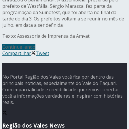
prefeito de Westfália, Sérgio Marasca, fez parte da
programação da Suinofest, que foi aberta no final da
tarde do dia 3. Os prefeitos voltam a se reunir no mês de
julho, em data a ser definida.
Texto: Assessoria de Imprensa da Amvat
Continue lendo
Compartilhar
Tweet
No Portal Região dos Vales você fica por dentro das
principais notícias, especialmente do Vale do Taquari.
Com imparcialidade e credibilidade queremos conectar
você a informações verdadeiras e inspirar com histórias
reais.
Região dos Vales News