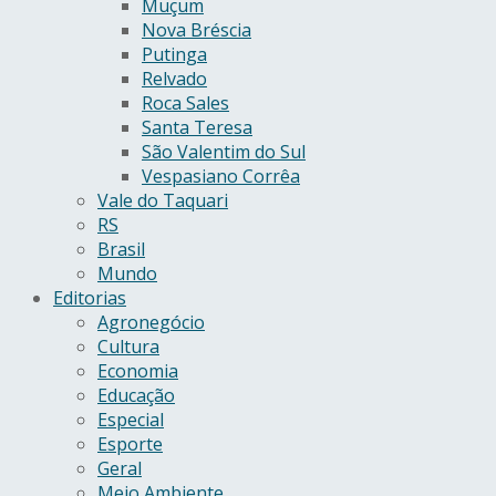
Muçum
Nova Bréscia
Putinga
Relvado
Roca Sales
Santa Teresa
São Valentim do Sul
Vespasiano Corrêa
Vale do Taquari
RS
Brasil
Mundo
Editorias
Agronegócio
Cultura
Economia
Educação
Especial
Esporte
Geral
Meio Ambiente