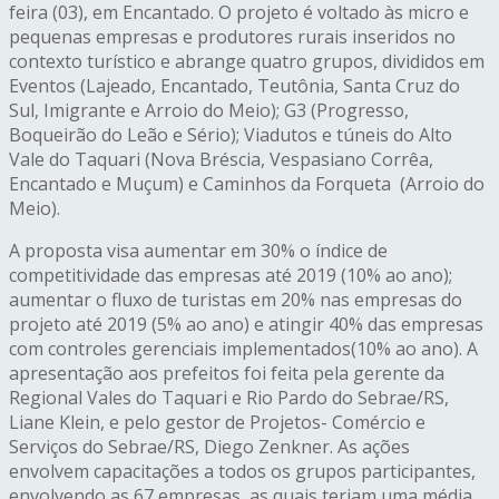
feira (03), em Encantado. O projeto é voltado às micro e
pequenas empresas e produtores rurais inseridos no
contexto turístico e abrange quatro grupos, divididos em
Eventos (Lajeado, Encantado, Teutônia, Santa Cruz do
Sul, Imigrante e Arroio do Meio); G3 (Progresso,
Boqueirão do Leão e Sério); Viadutos e túneis do Alto
Vale do Taquari (Nova Bréscia, Vespasiano Corrêa,
Encantado e Muçum) e Caminhos da Forqueta (Arroio do
Meio).
A proposta visa aumentar em 30% o índice de
competitividade das empresas até 2019 (10% ao ano);
aumentar o fluxo de turistas em 20% nas empresas do
projeto até 2019 (5% ao ano) e atingir 40% das empresas
com controles gerenciais implementados(10% ao ano). A
apresentação aos prefeitos foi feita pela gerente da
Regional Vales do Taquari e Rio Pardo do Sebrae/RS,
Liane Klein, e pelo gestor de Projetos- Comércio e
Serviços do Sebrae/RS, Diego Zenkner. As ações
envolvem capacitações a todos os grupos participantes,
envolvendo as 67 empresas, as quais teriam uma média