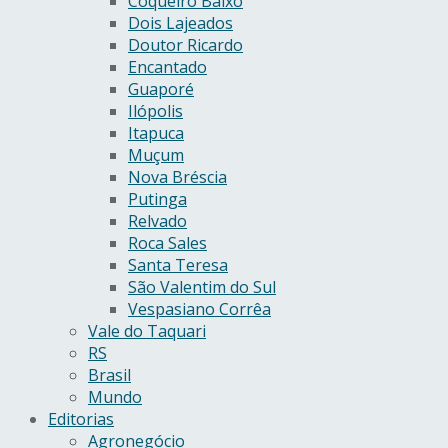
Coqueiro Baixo
Dois Lajeados
Doutor Ricardo
Encantado
Guaporé
Ilópolis
Itapuca
Muçum
Nova Bréscia
Putinga
Relvado
Roca Sales
Santa Teresa
São Valentim do Sul
Vespasiano Corrêa
Vale do Taquari
RS
Brasil
Mundo
Editorias
Agronegócio